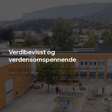
Verdibevisst og
verdensomspennende
Våre skoler har tydelige voksne, som arbeider i tråd med våre formål. Oppsummert er vi både verdibevisste og verdensomspennende. Våre impulser får vi fra
moderne, internasjonal pedagogikk og klassisk, kristen tro.
Våre to skoler er hver for seg selvstendige og utfyller på hver sin måte våre to godkjente formål; kristelig skole og internasjonal skole.